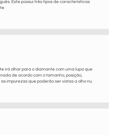
ês. Este possui três tipos de características
te.
te irá olhar para o diamante com uma lupa que
minada de acordo com o tamanho, posição,
as impurezas que poderão ser vistas a olho nu.