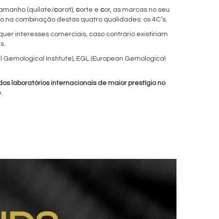
amanho (quilate/
c
arat),
c
orte e
c
or, as marcas no seu
o na combinação destas quatro qualidades: os 4C’s.
uer interesses comerciais, caso contrário existiriam
s.
al Gemological Institute), EGL (European Gemological
s laboratórios internacionais de maior prestígio no
.