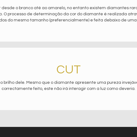
 desde o branco até ao amarelo, no entanto existem diamantes ra
o. O processo de determinação da cor do diamante é realizada at
dos do mesmo tamanho (preferencialmente) e feita debaixo de uma luz
CUT
o brilho dele. Mesmo que o diamante apresente uma pureza invejável
correctamente feito, este não irá interagir com a luz como deveria.