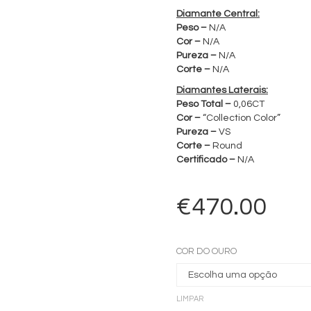
Diamante Central:
Peso –
N/A
Cor –
N/A
Pureza –
N/A
Corte –
N/A
Diamantes Laterais:
Peso Total –
0,06CT
Cor –
“Collection Color”
Pureza –
VS
Corte –
Round
Certificado –
N/A
€
470.00
COR DO OURO
LIMPAR