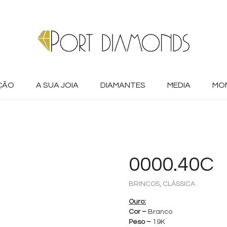
ÇÃO
A SUA JOIA
DIAMANTES
MEDIA
MO
0000.40C
+
,
BRINCOS
CLÁSSICA
Ouro:
Cor –
Branco
Peso –
19K