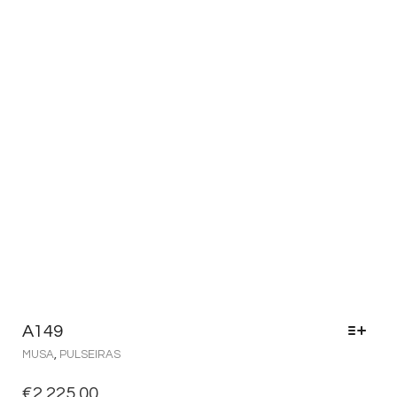
A149
MUSA
,
PULSEIRAS
€
2,225.00