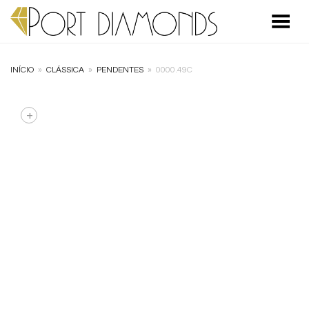
Toggle Menu
INÍCIO
»
CLÁSSICA
»
PENDENTES
»
0000.49C
+