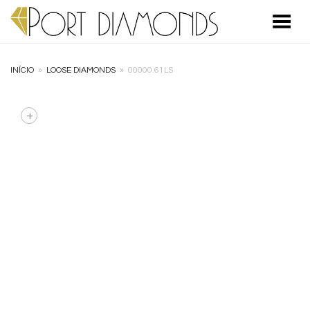
Toggle Menu
INÍCIO
»
LOOSE DIAMONDS
»
00000.61LS
+