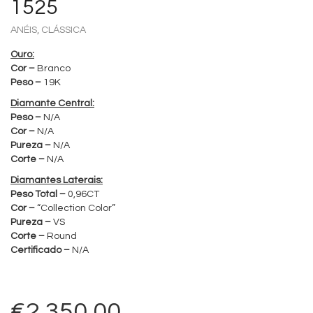
1525
,
ANÉIS
CLÁSSICA
Ouro:
Cor –
Branco
Peso –
19K
Diamante Central:
Peso –
N/A
Cor –
N/A
Pureza –
N/A
Corte –
N/A
Diamantes Laterais:
Peso Total –
0,96CT
Cor –
“Collection Color”
Pureza –
VS
Corte –
Round
Certificado –
N/A
€
2,350.00