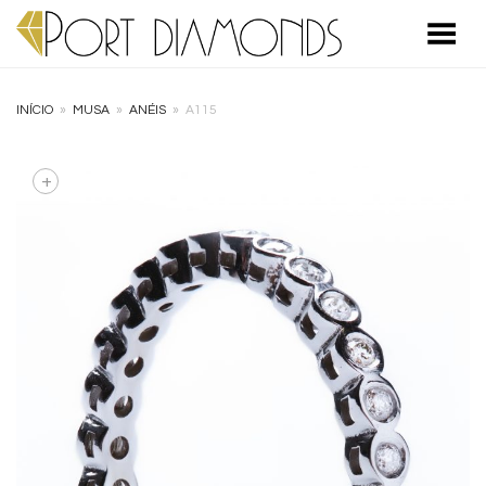
Toggle Menu
INÍCIO
»
MUSA
»
ANÉIS
»
A115
+