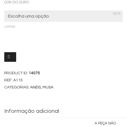
COR DO OURO
LIMPAR
PRODUCT ID:
14075
REF:
A115
CATEGORIAS:
ANÉIS
,
MUSA
Informação adicional
A PEÇA NÃO