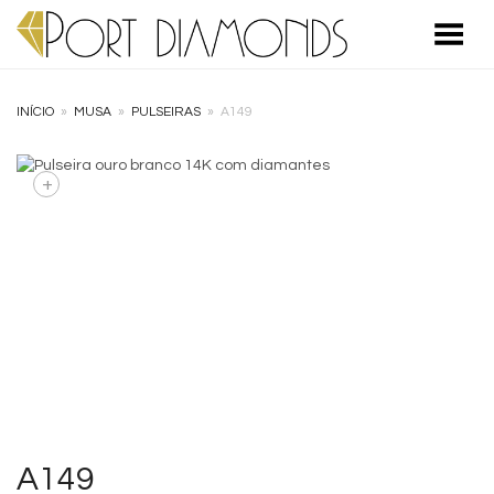
Toggle Menu
INÍCIO
»
MUSA
»
PULSEIRAS
»
A149
+
A149