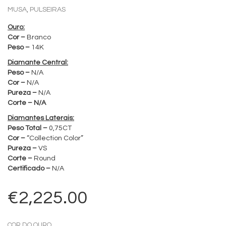
,
MUSA
PULSEIRAS
Ouro:
Cor –
Branco
Peso –
14K
Diamante Central:
Peso –
N/A
Cor –
N/A
Pureza –
N/A
Corte – N/A
Diamantes Laterais:
Peso Total –
0,75CT
Cor –
“Collection Color”
Pureza –
VS
Corte –
Round
Certificado –
N/A
€
2,225.00
COR DO OURO