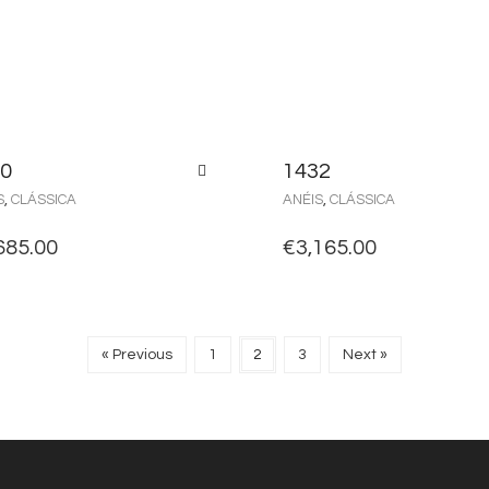
0
1432
S
,
CLÁSSICA
ANÉIS
,
CLÁSSICA
685.00
€
3,165.00
« Previous
1
2
3
Next »