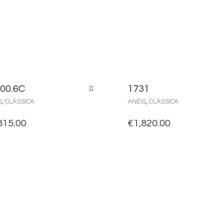
00.6C
1731
S
,
CLÁSSICA
ANÉIS
,
CLÁSSICA
815.00
€
1,820.00